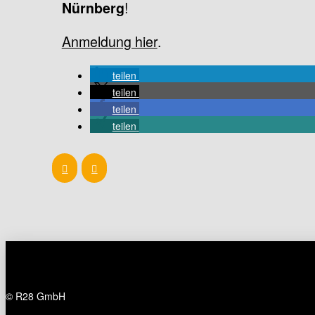
!
Nürnberg
Anmeldung hier
.
teilen
teilen
teilen
teilen
Prev
Next
© R28 GmbH