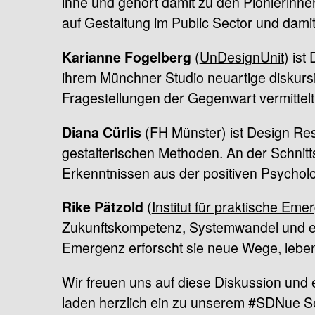
inne und gehört damit zu den Pionierinne
auf Gestaltung im Public Sector und dami
(
UnDesignUnit
) ist
Karianne Fogelberg
ihrem Münchner Studio neuartige diskursi
Fragestellungen der Gegenwart vermittelt
(
FH Münster
) ist Design Re
Diana Cürlis
gestalterischen Methoden. An der Schnit
Erkenntnissen aus der positiven Psycholo
(
Institut für praktische Eme
Rike Pätzold
Zukunftskompetenz, Systemwandel und eine
Emergenz erforscht sie neue Wege, leben
Wir freuen uns auf diese Diskussion und 
laden herzlich ein zu unserem #SDNue 