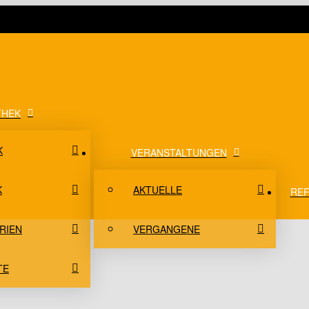
THEK
K
VERANSTALTUNGEN
K
AKTUELLE
REF
RIEN
VERGANGENE
TE