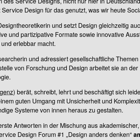
n des Service Designs, nicht nur hier in Deutschlan
t Service Design für das genutzt, was wir heute Soc
 Designtheoretikerin und setzt Design gleichzeitig auc
ve und partizipative Formate sowie innovative Auss
 und erlebbar macht.
searcherin und adressiert gesellschaftliche Themen 
tstelle von Forschung und Design arbeitet sie an d
gie.
rgenz
) berät, schreibt, lehrt und beschäftigt sich lei
m guten Umgang mit Unsicherheit und Komplexität. A
dige Systeme von innen heraus zu gestalten.
erste Antworten in der Mischung aus akademischer, 
Service Design Forum #1 „Design anders denken“
am