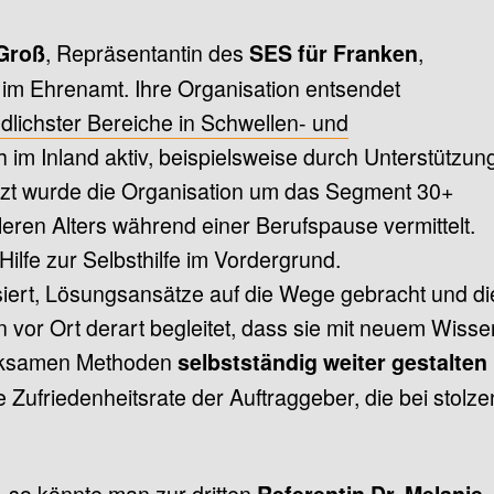
, Repräsentantin des
,
 Groß
SES für Franken
t im Ehrenamt. Ihre Organisation entsendet
dlichster Bereiche in Schwellen- und
 im Inland aktiv, beispielsweise durch Unterstützun
etzt wurde die Organisation um das Segment 30+
eren Alters während einer Berufspause vermittelt.
Hilfe zur Selbsthilfe im Vordergrund.
ert, Lösungsansätze auf die Wege gebracht und di
 vor Ort derart begleitet, dass sie mit neuem Wisse
wirksamen Methoden
selbstständig weiter gestalten
e Zufriedenheitsrate der Auftraggeber, die bei stolze
, so könnte man zur dritten
Referentin Dr. Melanie