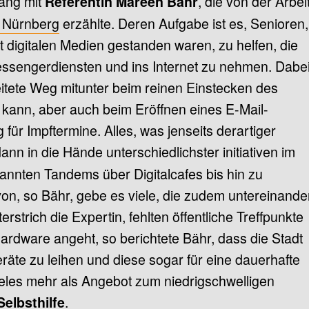
ang mit
, die von der Arbei
Referentin Mareen Bähr
n Nürnberg
erzählte. Deren Aufgabe ist es, Senioren,
it digitalen Medien gestanden waren, zu helfen, die
sengerdiensten und ins Internet zu nehmen. Dabe
eitete Weg mitunter beim reinen Einstecken des
kann, aber auch beim Eröffnen eines E-Mail-
für Impftermine. Alles, was jenseits derartiger
dann in die Hände unterschiedlichster initiativen im
nnten Tandems über Digitalcafes bis hin zu
n, so Bähr, gebe es viele, die zudem untereinande
erstrich die Expertin, fehlten öffentliche Treffpunkte
rdware angeht, so berichtete Bähr, dass die Stadt
eräte zu leihen und diese sogar für eine dauerhafte
ieles mehr als Angebot zum niedrigschwelligen
.
Selbsthilfe