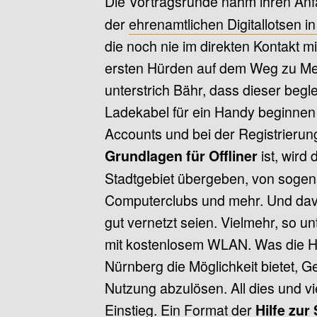
Die Vortragsrunde nahm ihren Anf
der
ehrenamtlichen Digitallotsen i
die noch nie im direkten Kontakt m
ersten Hürden auf dem Weg zu Mes
unterstrich Bähr, dass dieser begl
Ladekabel für ein Handy beginnen 
Accounts und bei der Registrierung 
ist, wird 
Grundlagen für Offliner
Stadtgebiet übergeben, von sogena
Computerclubs und mehr. Und davo
gut vernetzt seien. Vielmehr, so unt
mit kostenlosem WLAN. Was die Ha
Nürnberg die Möglichkeit bietet, G
Nutzung abzulösen. All dies und v
Einstieg. Ein Format der
Hilfe zur 