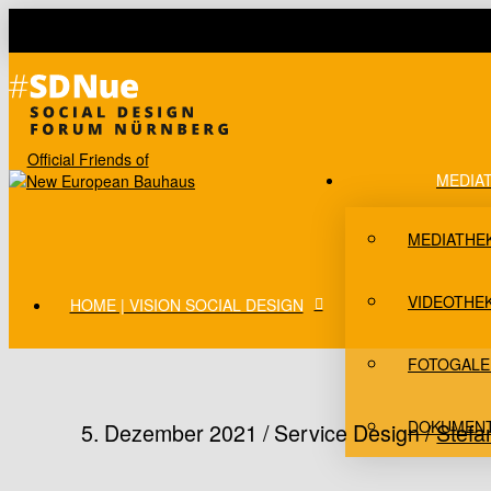
Official Friends of
MEDIA
MEDIATHE
VIDEOTHE
HOME | VISION SOCIAL DESIGN
FOTOGALE
DOKUMEN
5. Dezember 2021 / Service Design /
Stefa