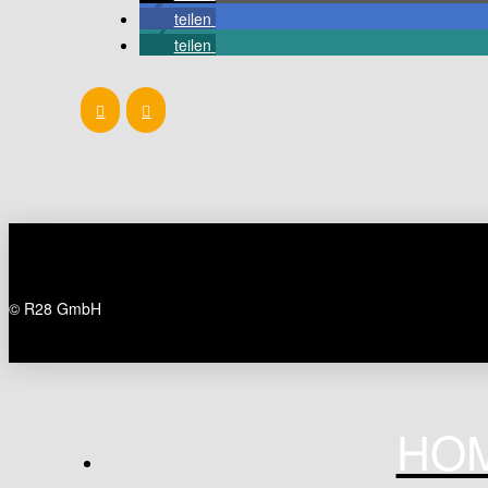
teilen
teilen
Prev
Next
© R28 GmbH
HOM